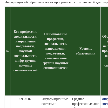
Информация об образовательных программах, в том числе об адапти
Код профессии,
Наименование
специальности,
Обр
профессии,
направления
специальности,
подготовки,
нап
направления
Уровень
№
научной
про
подготовки,
образования
специальности,
н
наименование
шифр группы
группы научных
научных
сп
специальностей
специальностей
1
09.02.07
Информационные
Среднее
Инф
системы и
профессиональное
сис