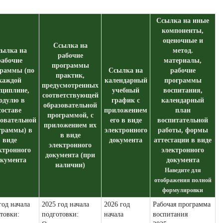
Ссылка на иные
компоненты,
оценочные и
Ссылка на
ылка на
метод.
рабочие
рабочие
материалы,
программы
раммы (по
Ссылка на
рабочие
практик,
каждой
календарный
программы
предусмотренных
сциплине,
учебный
воспитания,
соответствующей
одулю в
график с
календарный
образовательной
составе
приложением
план
программой, с
зовательной
его в виде
воспитательной
приложением их
граммы) в
электронного
работы, формы
в виде
виде
документа
аттестации в виде
электронного
ктронного
электронного
документа (при
окумента
документа
наличии)
Наведите для
отображения полной
формулировки
год начала
2025 год начала
2026 год
Рабочая программа
товки:
подготовки:
начала
воспитания