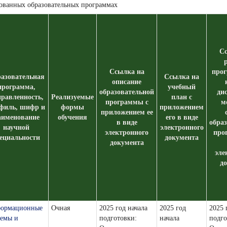
рованных образовательных программах
Сс
Ссылка на
прог
азовательная
Ссылка на
описание
программа,
учебный
образовательной
ди
равленность,
Реализуемые
план с
программы с
м
филь, шифр и
формы
приложением
приложением ее
аименование
обучения
его в виде
в виде
обра
научной
электронного
электронного
про
ециальности
документа
документа
эле
д
ормационные
Очная
2025 год начала
2025 год
2025 
темы и
подготовки:
начала
подго