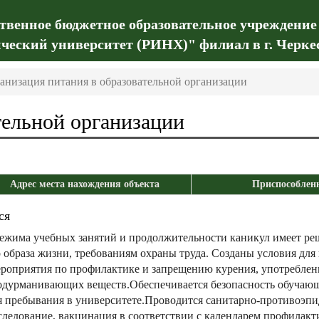
ственное бюджетное образовательное учреждение
ческий университет (РИНХ)" филиал в г. Черке
анизация питания в образовательной организации
тельной организации
Адрес места нахождения объекта
Приспособленн
ся
режима учебных занятий и продолжительности каникул имеет ре
о образа жизни, требованиям охраны труда. Созданы условия дл
ероприятия по профилактике и запрещению курения, употреблен
 одурманивающих веществ.Обеспечивается безопасность обучаю
я пребывания в университете.Проводится санитарно-противоэпи
ледование, вакцинация в соответствии с календарем профилак