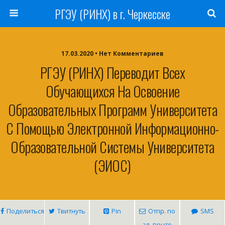
РГЭУ (РИНХ) в г. Черкесске
17.03.2020 • Нет Комментариев
РГЭУ (РИНХ) Переводит Всех
Обучающихся На Освоение
Образовательных Программ Университета
С Помощью Электронной Информационно-
Образовательной Системы Университета
(ЭИОС)
Поделиться
Твитнуть
Pin
Отпр. по
SMS
эл. почте