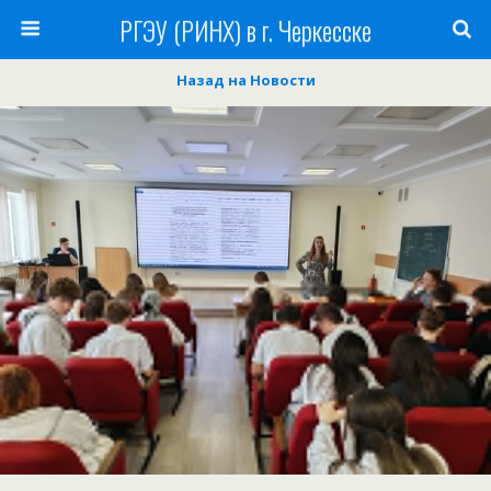
РГЭУ (РИНХ) в г. Черкесске
Назад на Новости