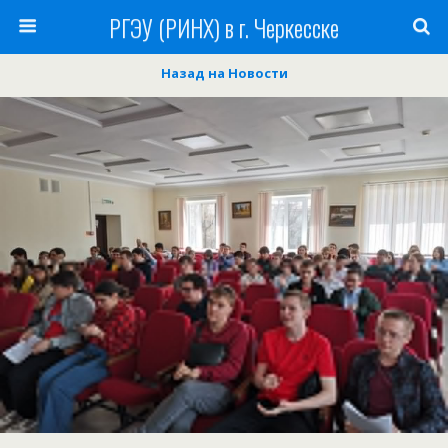
РГЭУ (РИНХ) в г. Черкесске
Назад на Новости