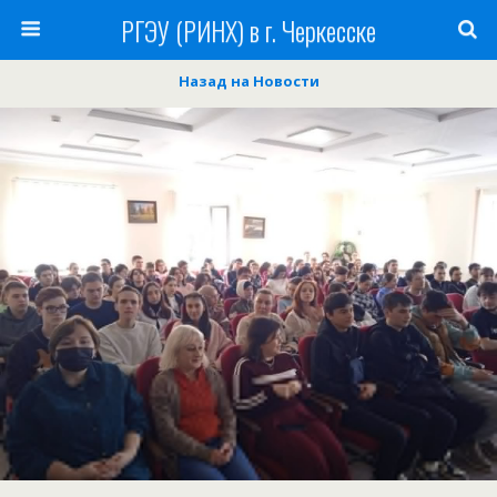
РГЭУ (РИНХ) в г. Черкесске
Назад на Новости