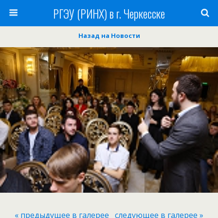
РГЭУ (РИНХ) в г. Черкесске
Назад на Новости
« предыдущее в галерее
следующее в галерее »