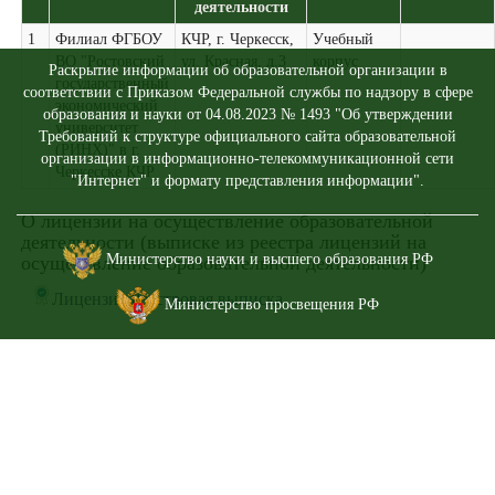
деятельности
1
Филиал ФГБОУ
КЧР, г. Черкесск,
Учебный
ВО "Ростовский
ул. Красная, д.3
корпус
Раскрытие информации об образовательной организации в
государственный
соответствии с Приказом Федеральной службы по надзору в сфере
экономический
образования и науки от 04.08.2023 № 1493 "Об утверждении
университет
Требований к структуре официального сайта образовательной
(РИНХ)" в г.
организации в информационно-телекоммуникационной сети
Черкесске КЧР
"Интернет" и формату представления информации".
О лицензии на осуществление образовательной
деятельности (выписке из реестра лицензий на
Министерство науки и высшего образования РФ
осуществление образовательной деятельности)
Лицензия Реестровая выписка
Министерство просвещения РФ