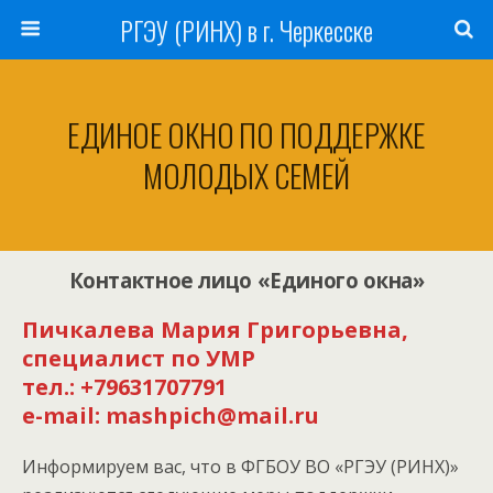
РГЭУ (РИНХ) в г. Черкесске
ЕДИНОЕ ОКНО ПО ПОДДЕРЖКЕ
МОЛОДЫХ СЕМЕЙ
Контактное лицо «Единого окна»
Пичкалева Мария Григорьевна,
специалист по УМР
тел.: +79631707791
e-mail: mashpich@mail.ru
Информируем вас, что в ФГБОУ ВО «РГЭУ (РИНХ)»